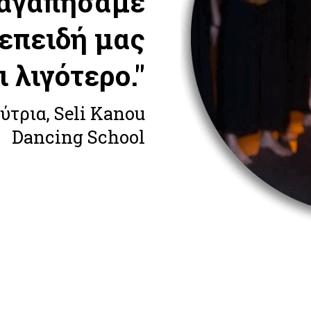
 αγαπήσαμε
 επειδή μας
ι λιγότερο."
ύτρια, Seli Kanou
Dancing School