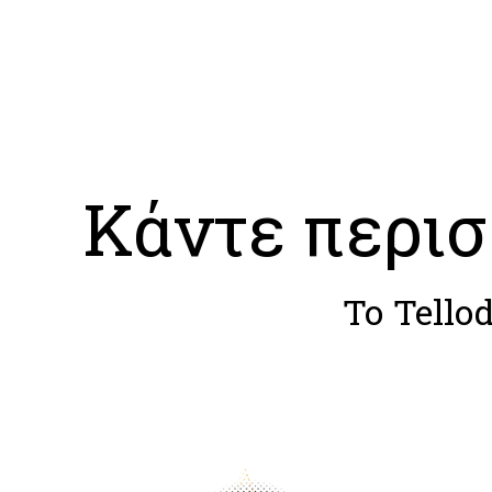
Κάντε περισ
Το Tello