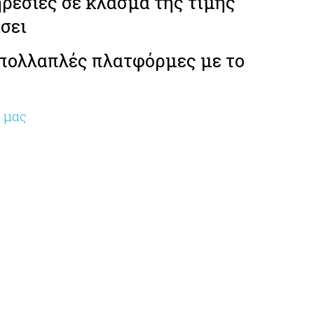
ρεσίες σε κλάσμα της τιμής
σει
πολλαπλές πλατφόρμες με το
 μας