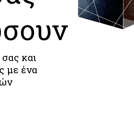
ώσουν
 σας και
ς με ένα
κών