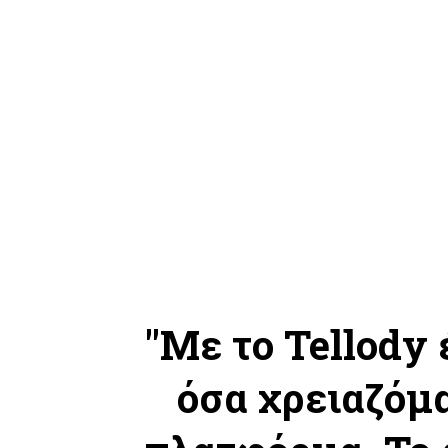
"Με το Tellody
όσα χρειαζόμ