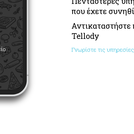
ς
Πεντάστερες υπη
er
που έχετε συνηθί
 η
Αντικαταστήστε 
 λάβετε
ας
Tellody
ωση 40%
είο
Γνωρίστε τις υπηρεσίες