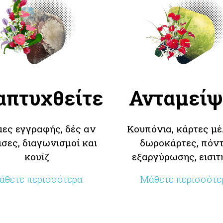
απτυχθείτε
Ανταμείψ
ες εγγραφής, δές αν
Κουπόνια, κάρτες μέ
ισες, διαγωνισμοί και
δωροκάρτες, πόντ
κουίζ
εξαργύρωσης, εισιτ
άθετε περισσότερα
Μάθετε περισσότε