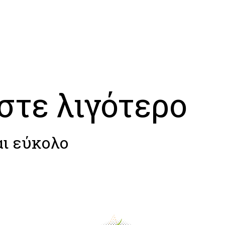
στε λιγότερο
αι εύκολο