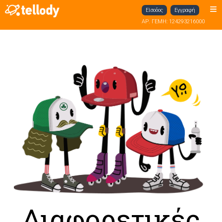
Είσοδος
Εγγραφή
ΑΡ. ΓΕΜΗ: 124293216000
Διαφορετικές